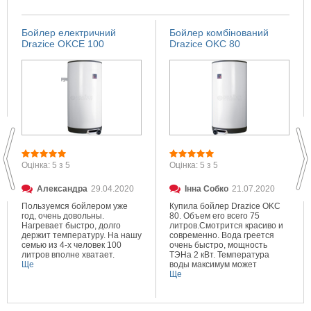
Бойлер електричний
Бойлер комбінований
Drazice OKCE 100
Drazice OKC 80
Оцінка: 5 з 5
Оцінка: 5 з 5
Александра
29.04.2020
Інна Собко
21.07.2020
Пользуемся бойлером уже
Купила бойлер Drazice OKC
год, очень довольны.
80. Объем его всего 75
Нагревает быстро, долго
литров.Смотрится красиво и
держит температуру. На нашу
современно. Вода греется
семью из 4-х человек 100
очень быстро, мощность
литров вполне хватает.
ТЭНа 2 кВт. Температура
Ще
воды максимум может
составлять 80 градусов.
Ще
Очень довольна покупкой.