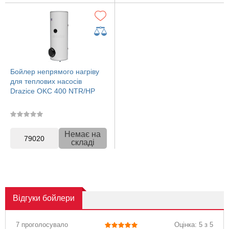
Бойлер непрямого нагріву
для теплових насосів
Drazice OKC 400 NTR/HP
Немає на
79020
складі
Відгуки
бойлери
7 проголосувало
Оцінка: 5 з 5