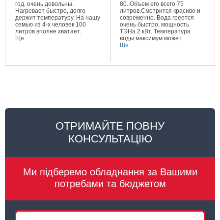
год, очень довольны.
80. Объем его всего 75
Нагревает быстро, долго
литров.Смотрится красиво и
держит температуру. На нашу
современно. Вода греется
семью из 4-х человек 100
очень быстро, мощность
литров вполне хватает.
ТЭНа 2 кВт. Температура
Ще
воды максимум может
составлять 80 градусов.
Ще
Очень довольна покупкой.
ОТРИМАЙТЕ ПОВНУ
КОНСУЛЬТАЦІЮ
Ми підберемо обладнання за Вашими
потребами та бюджетом