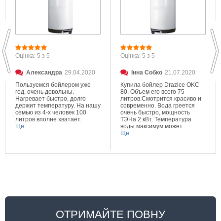
Оцінка: 5 з 5
Оцінка: 5 з 5
Александра
29.04.2020
Інна Собко
21.07.2020
Пользуемся бойлером уже
Купила бойлер Drazice OKC
год, очень довольны.
80. Объем его всего 75
Нагревает быстро, долго
литров.Смотрится красиво и
держит температуру. На нашу
современно. Вода греется
семью из 4-х человек 100
очень быстро, мощность
литров вполне хватает.
ТЭНа 2 кВт. Температура
Ще
воды максимум может
составлять 80 градусов.
Ще
Очень довольна покупкой.
ОТРИМАЙТЕ ПОВНУ