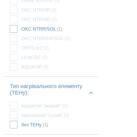
OKHE NTR/DV
(0)
OKC NTR/HP
(0)
OKC NTR/HR
(0)
OKC NTRR/SOL
(1)
OKC NTRR/HP/SOL
(0)
OKF/1 m2
(0)
LX ACDC
(0)
AQUA HP
(0)
Тип нагрівального елементу
(ТЕНу):
відкритий "мокрий"
(0)
прихований "сухий"
(0)
без ТЕНу
(1)