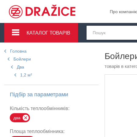
Про компані
КАТАЛОГ ТОВАРІВ
Головна
Бойлери
Бойлери
товарів в катего
Два
1,2 м²
Підбір за параметрами
Кількість теплообмінників:
два
Площа теплообмінника: