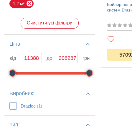
1,2 м²
Бойлер непр
систем Draz
Очистити усі фільтри
Ціна
5709
від
до
грн
Виробник:
Drazice
(1)
Тип: