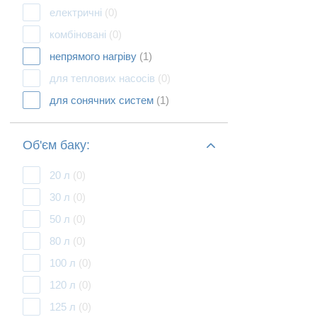
електричні
(0)
комбіновані
(0)
непрямого нагріву
(1)
для теплових насосів
(0)
для сонячних систем
(1)
Об'єм баку:
20 л
(0)
30 л
(0)
50 л
(0)
80 л
(0)
100 л
(0)
120 л
(0)
125 л
(0)