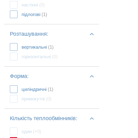
настінні
(0)
підлогові
(1)
Розташування:
вертикальні
(1)
горизонтальні
(0)
Форма:
циліндричні
(1)
прямокутні
(0)
Кількість теплообмінників:
один
(+0)