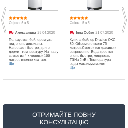
Оцінка: 5 з 5
Оцінка: 5 з 5
Александра
29.04.2020
Інна Собко
21.07.2020
Пользуемся бойлером уже
Купила бойлер Drazice OKC
год, очень довольны.
80. Объем его всего 75
Нагревает быстро, долго
литров.Смотрится красиво и
держит температуру. На нашу
современно. Вода греется
семью из 4-х человек 100
очень быстро, мощность
литров вполне хватает.
ТЭНа 2 кВт. Температура
Ще
воды максимум может
составлять 80 градусов.
Ще
Очень довольна покупкой.
ОТРИМАЙТЕ ПОВНУ
КОНСУЛЬТАЦІЮ