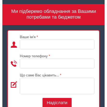
Ми підберемо обладнання за Вашими
потребами та бюджетом
Ваше ім’я
*
Номер телефону
*
Що саме Вас цікавить...
*
Надіслати