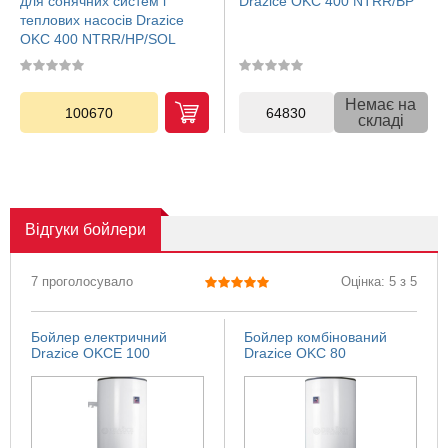
для сонячних систем і
Drazice OKC 400 NTRR/BP
теплових насосів Drazice
OKC 400 NTRR/HP/SOL
Немає на
100670
64830
складі
Відгуки
бойлери
7 проголосувало
Оцінка: 5 з 5
Бойлер електричний
Бойлер комбінований
Drazice OKCE 100
Drazice OKC 80