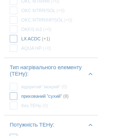
OKC NTR/HR
(+0)
OKC NTRR/SOL
(+0)
OKC NTRR/HP/SOL
(+0)
OKF/1 m2
(+0)
LX ACDC
(+1)
AQUA HP
(+0)
Тип нагрівального елементу
(ТЕНу):
відкритий "мокрий"
(0)
прихований "сухий"
(8)
без ТЕНу
(0)
Потужність ТЕНу: