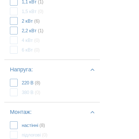
1,1 кВт
(1)
1,5 кВт
(0)
2 кВт
(6)
2,2 кВт
(1)
4 кВт
(0)
6 кВт
(0)
Напруга:
220 В
(8)
380 В
(0)
Монтаж:
настінні
(8)
підлогові
(0)