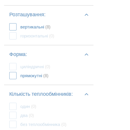
Розташування:
вертикальні
(8)
горизонтальні
(0)
Форма:
циліндричні
(0)
прямокутні
(8)
Кількість теплообмінників:
один
(0)
два
(0)
без теплообмінника
(0)