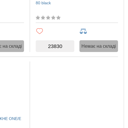
80 black
23830
 на складі
Немає на складі
OKHE ONE/E