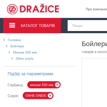
Про компані
КАТАЛОГ ТОВАРІВ
Головна
Бойлер
Бойлери
товарів в катего
Менше 500 мм
Okhe one/e
Підбір за параметрами
менше 500 мм
Глибина:
OKHE ONE/E
Серія: