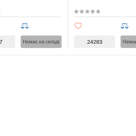
7
24283
Немає на складі
Немає