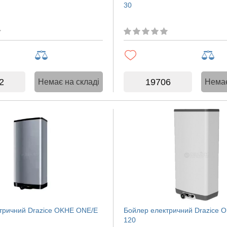
30
2
19706
Немає на складі
Немає
тричний Drazice OKHE ONE/E
Бойлер електричний Drazice 
120