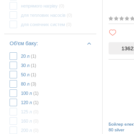
непрямого нагріву
(0)
для теплових насосів
(0)
для сонячних систем
(0)
Об'єм баку:
1362
20 л
(1)
30 л
(1)
50 л
(1)
80 л
(3)
100 л
(1)
120 л
(1)
125 л
(0)
160 л
(0)
Бойлер елек
80 silver
200 л
(0)