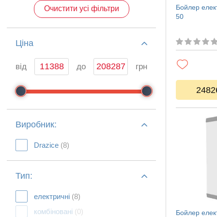
Бойлер елек
Очистити усі фільтри
50
Ціна
від
до
грн
2482
Виробник:
Drazice
(8)
Тип:
електричні
(8)
комбіновані
(0)
Бойлер елек