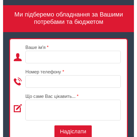
Ми підберемо обладнання за Вашими
потребами та бюджетом
Ваше ім’я
*
Номер телефону
*
Що саме Вас цікавить...
*
Надіслати