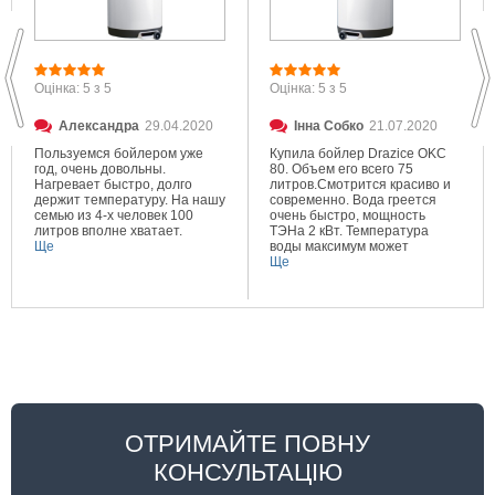
Оцінка: 5 з 5
Оцінка: 5 з 5
Александра
29.04.2020
Інна Собко
21.07.2020
Пользуемся бойлером уже
Купила бойлер Drazice OKC
год, очень довольны.
80. Объем его всего 75
Нагревает быстро, долго
литров.Смотрится красиво и
держит температуру. На нашу
современно. Вода греется
семью из 4-х человек 100
очень быстро, мощность
литров вполне хватает.
ТЭНа 2 кВт. Температура
Ще
воды максимум может
составлять 80 градусов.
Ще
Очень довольна покупкой.
ОТРИМАЙТЕ ПОВНУ
КОНСУЛЬТАЦІЮ