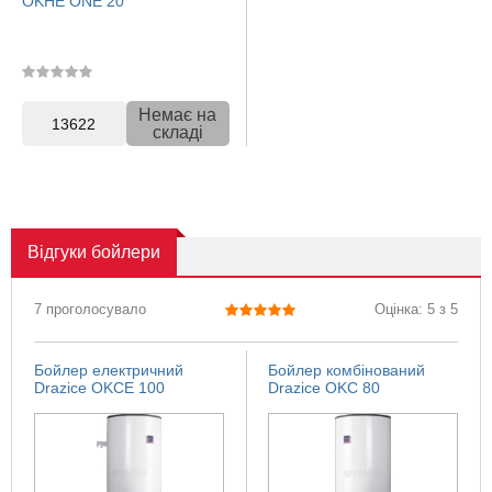
OKHE ONE 20
Немає на
13622
складі
Відгуки
бойлери
7 проголосувало
Оцінка: 5 з 5
Бойлер електричний
Бойлер комбінований
Drazice OKCE 100
Drazice OKC 80