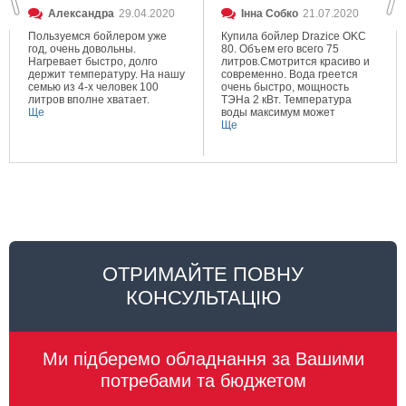
Александра
29.04.2020
Інна Собко
21.07.2020
Пользуемся бойлером уже
Купила бойлер Drazice OKC
год, очень довольны.
80. Объем его всего 75
Нагревает быстро, долго
литров.Смотрится красиво и
держит температуру. На нашу
современно. Вода греется
семью из 4-х человек 100
очень быстро, мощность
литров вполне хватает.
ТЭНа 2 кВт. Температура
Ще
воды максимум может
составлять 80 градусов.
Ще
Очень довольна покупкой.
ОТРИМАЙТЕ ПОВНУ
КОНСУЛЬТАЦІЮ
Ми підберемо обладнання за Вашими
потребами та бюджетом