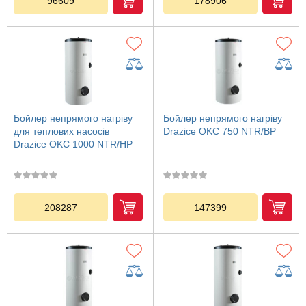
96609
178906
Бойлер непрямого нагріву
Бойлер непрямого нагріву
для теплових насосів
Drazice OKC 750 NTR/BP
Drazice OKC 1000 NTR/HP
208287
147399