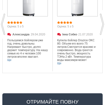
Оцінка: 5 з 5
Оцінка: 5 з 5
Александра
29.04.2020
Інна Собко
21.07.2020
Пользуемся бойлером уже
Купила бойлер Drazice OKC
год, очень довольны.
80. Объем его всего 75
Нагревает быстро, долго
литров.Смотрится красиво и
держит температуру. На нашу
современно. Вода греется
семью из 4-х человек 100
очень быстро, мощность
литров вполне хватает.
ТЭНа 2 кВт. Температура
Ще
воды максимум может
составлять 80 градусов.
Ще
Очень довольна покупкой.
ОТРИМАЙТЕ ПОВНУ