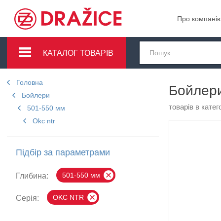
Про компані
КАТАЛОГ ТОВАРІВ
Головна
Бойлери
Бойлери
товарів в катего
501-550 мм
Okc ntr
Підбір за параметрами
501-550 мм
Глибина:
OKC NTR
Серія: