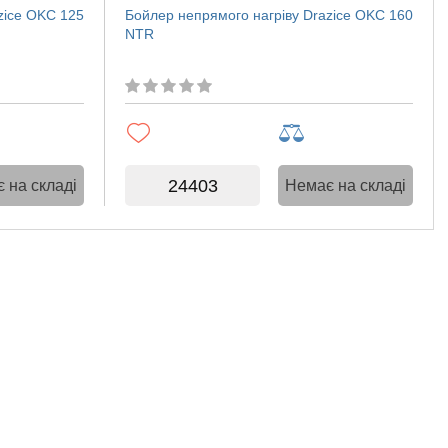
zice OKC 125
Бойлер непрямого нагріву Drazice OKC 160
NTR
24403
 на складі
Немає на складі