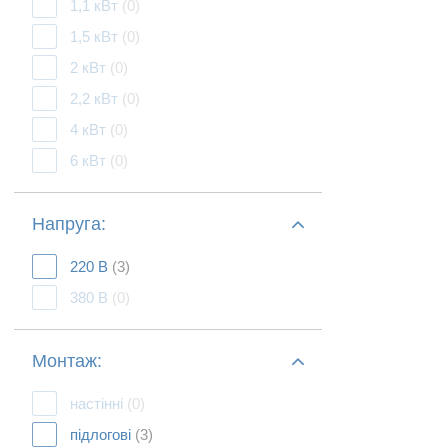
1,1 кВт
(0)
1,5 кВт
(0)
2 кВт
(0)
2,2 кВт
(0)
4 кВт
(0)
6 кВт
(0)
Напруга:
220 В
(3)
380 В
(0)
Монтаж:
настінні
(0)
підлогові
(3)