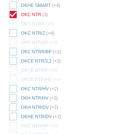
OKHE SMART
(+4)
OKC NTR
(3)
OKC NTRR
(+0)
OKC NTR/Z
(+4)
OKC NTR/BP
(+0)
OKC NTRR/BP
(+1)
OKCE NTR/2,2
(+2)
OKCE NTRR
(+0)
OKCE NTR/HV
(+0)
OKC NTR/HV
(+2)
ОКН NTR/HV
(+2)
OKH NTR/DV
(+2)
OKHE NTR/DV
(+2)
OKC NTR/HP
(+0)