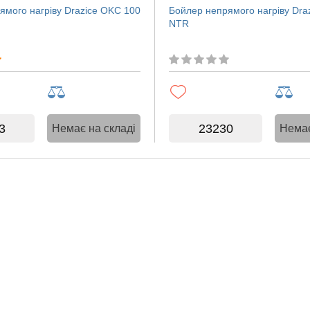
ямого нагріву Drazice OKC 100
Бойлер непрямого нагріву Dra
NTR
3
23230
Немає на складі
Немає