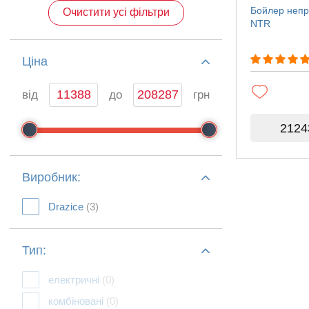
Бойлер непр
Очистити усі фільтри
NTR
Ціна
від
до
грн
2124
Виробник:
Drazice
(3)
Тип:
електричні
(0)
комбіновані
(0)