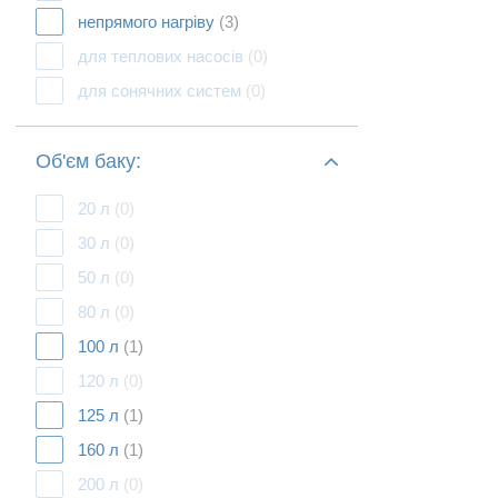
непрямого нагріву
(3)
для теплових насосів
(0)
для сонячних систем
(0)
Об'єм баку:
20 л
(0)
30 л
(0)
50 л
(0)
80 л
(0)
100 л
(1)
120 л
(0)
125 л
(1)
160 л
(1)
200 л
(0)