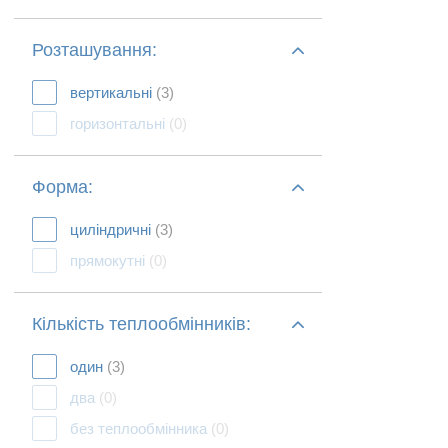
Розташування:
вертикальні
(3)
горизонтальні
(0)
Форма:
циліндричні
(3)
прямокутні
(0)
Кількість теплообмінників:
один
(3)
два
(0)
без теплообмінника
(0)