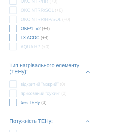
OKC NTR/HR
(+0)
OKC NTRR/SOL
(+0)
OKC NTRR/HP/SOL
(+0)
OKF/1 m2
(+4)
LX ACDC
(+4)
AQUA HP
(+0)
Тип нагрівального елементу
(ТЕНу):
відкритий "мокрий"
(0)
прихований "сухий"
(0)
без ТЕНу
(3)
Потужність ТЕНу: