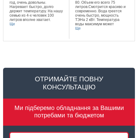
год, очень довольны.
80. Объем его всего 75
Нагревает быстро, долго
литров.Смотрится красиво и
держит температуру. На нашу
современно. Вода греется
семью из 4-х человек 100
очень быстро, мощность
литров вполне хватает.
ТЭНа 2 кВт. Температура
Ще
воды максимум может
составлять 80 градусов.
Ще
Очень довольна покупкой.
ОТРИМАЙТЕ ПОВНУ
КОНСУЛЬТАЦІЮ
Ми підберемо обладнання за Вашими
потребами та бюджетом