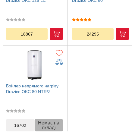
Drazice OKC 125 LC
Drazice OKC 80
18867
24295
Бойлер непрямого нагріву
Drazice OKC 80 NTR/Z
Немає на
16702
складі