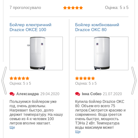
7 проголосувало
Оцінка: 5 з 5
Бойлер електричний
Бойлер комбінований
Drazice OKCE 100
Drazice OKC 80
Оцінка: 5 з 5
Оцінка: 5 з 5
Александра
29.04.2020
Інна Собко
21.07.2020
Пользуемся бойлером уже
Купила бойлер Drazice OKC
год, очень довольны.
80. Объем его всего 75
Нагревает быстро, долго
литров.Смотрится красиво и
держит температуру. На нашу
современно. Вода греется
семью из 4-х человек 100
очень быстро, мощность
литров вполне хватает.
ТЭНа 2 кВт. Температура
Ще
воды максимум может
составлять 80 градусов.
Ще
Очень довольна покупкой.