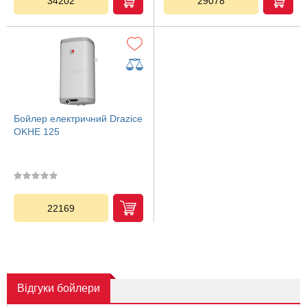
34202
29078
Бойлер електричний Drazice
OKHE 125
22169
Відгуки
бойлери