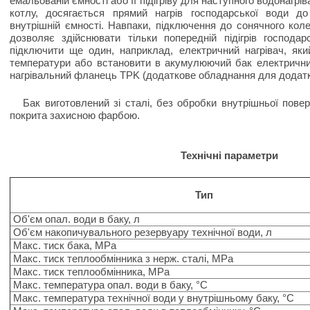
емальованій ємності або її підігріву для наступного водонагр
котлу, досягається прямий нагрів господарської води до
внутрішній ємності. Навпаки, підключення до сонячного кол
дозволяє здійснювати тільки попередній підігрів господар
підключити ще один, наприклад, електричний нагрівач, яки
температури або встановити в акумулюючий бак електрични
нагрівальний фланець TPK (додаткове обладнання для додатко
Бак виготовлений зі сталі, без обробки внутрішньої повер
покрита захисною фарбою.
Технічні параметри
Тип
Об'єм опал. води в баку, л
Об'єм накопичувального резервуару технічної води, л
Макс. тиск бака, MPa
Макс. тиск теплообмінника з нерж. сталі, MPa
Макс. тиск теплообмінника, MPa
Макс. температура опал. води в баку, °C
Макс. температура технічної води у внутрішньому баку, °C