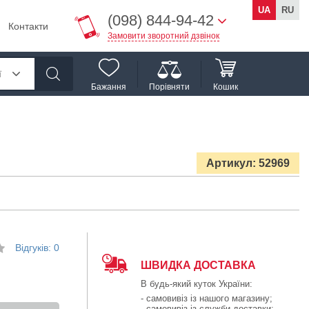
UA
RU
(098) 844-94-42
Контакти
Замовити зворотний дзвінок
ї
Бажання
Порівняти
Кошик
Артикул: 52969
Відгуків: 0
ШВИДКА ДОСТАВКА
В будь-який куток України:
- самовивіз із нашого магазину;
- самовивіз із служби доставки;