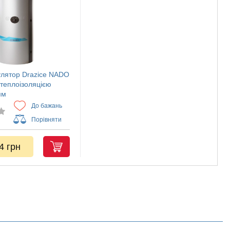
лятор Drazice NADO
 теплоізоляцією
мм
До бажань
Порівняти
4 грн