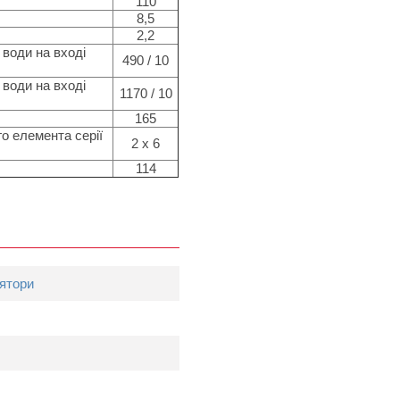
110
8,5
2,2
 води на вході
490 / 10
 води на вході
1170 / 10
165
о елемента серії
2 x 6
114
ятори