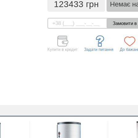
123433 грн
Немає на
Купити в кредит
Задати питання
До бажан