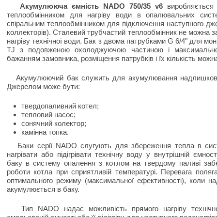
Акумулююча ємність NADO 750/35 v6
виробляється 
теплообмінником для нагріву води в опалювальних сист
спіральним теплообмінником для підключення наступного джер
коллекторів). Сталевий трубчастий теплообмінник не можна з
нагріву технічної води. Бак з двома патрубками G 6/4" для мо
TJ з подовженою охолоджуючою частиною і максимально
бажанням замовника, розміщення патрубків і їх кількість можн
Акумулюючий бак служить для акумулювання надлишковог
Джерелом може бути:
твердопаливний котел;
тепловий насос;
сонячний колектор;
камінна топка.
Баки серії NADO слугують для збереження тепла в сист
нагрівати або підігрівати технічну воду у внутрішній ємно
баку в систему опалення з котлом на твердому паливі за
роботи котла при сприятливій температурі. Перевага поляг
оптимального режиму (максимальної ефективності), коли на
акумулюється в баку.
Тип NADO надає можливість прямого нагріву технічної