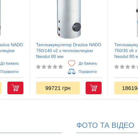
azice NADO
Теплоакумулятор Drazice NADO
Теплоакуму
золяцією
750/140 v2 з теплоізоляцією
750/35 v6 з
Neodul 80 мм
Neodul 80 
До бажань
До бажань
Порівняти
Порівняти
99721 грн
18619
ФОТО ТА ВІДЕО