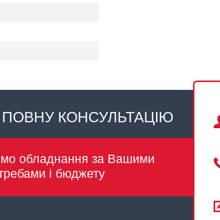
 ПОВНУ КОНСУЛЬТАЦІЮ
емо обладнання за Вашими
требами і бюджету