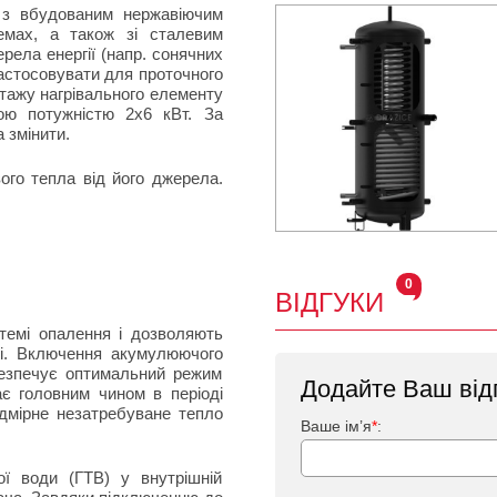
з вбудованим нержавіючим
емах, а також зі сталевим
ела енергії (напр. сонячних
астосовувати для проточного
нтажу нагрівального елементу
ю потужністю 2х6 кВт. За
а змінити.
о тепла від його джерела.
0
ВІДГУКИ
емі опалення і дозволяють
сті. Включення акумулюючого
безпечує оптимальний режим
Додайте Ваш від
ає головним чином в періоді
дмірне незатребуване тепло
Ваше ім’я
*
:
 води (ГТВ) у внутрішній