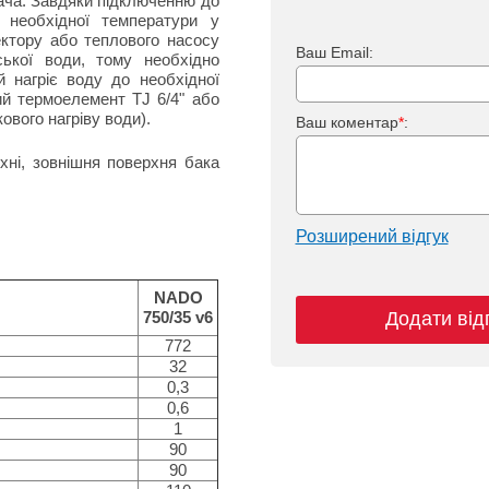
івача. Завдяки підключенню до
 необхідної температури у
ектору або теплового насосу
Ваш Email:
ської води, тому необхідно
й нагріє воду до необхідної
й термоелемент TJ 6/4" або
вого нагріву води).
Ваш коментар
*
:
хні, зовнішня поверхня бака
Розширений відгук
NADO
750/35 v6
Додати від
772
32
0,3
0,6
1
90
90