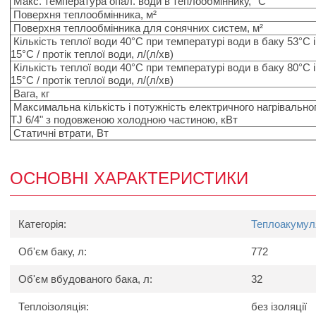
Макс. температура опал. води в теплообміннику, °C
Поверхня теплообмінника, м²
Поверхня теплообмінника для сонячних систем, м²
Кількість теплої води 40°C при температурі води в баку 53°C і
15°С / протік теплої води, л/(л/хв)
Кількість теплої води 40°C при температурі води в баку 80°C і
15°С / протік теплої води, л/(л/хв)
Вага, кг
Максимальна кількість і потужність електричного нагрівальног
TJ 6/4" з подовженою холодною частиною, кВт
Статичні втрати, Вт
ОСНОВНІ ХАРАКТЕРИСТИКИ
Категорія:
Теплоакумул
Об'єм баку, л:
772
Об'єм вбудованого бака, л:
32
Теплоізоляція:
без ізоляції