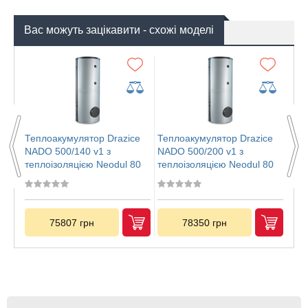
Вас можуть зацікавити - схожі моделі
ce
Теплоакумулятор Drazice
Теплоакумулятор Drazice
Теп
NADO 500/140 v1 з
NADO 500/200 v1 з
NAD
80
теплоізоляцією Neodul 80
теплоізоляцією Neodul 80
теп
мм
мм
мм
75807 грн
78350 грн