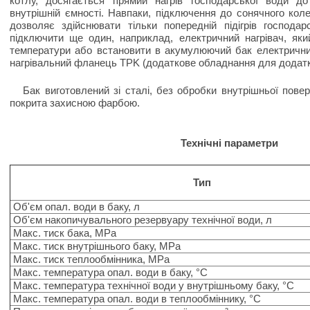
котлу, досягається прямий нагрів господарської води до
внутрішній ємності. Навпаки, підключення до сонячного кол
дозволяє здійснювати тільки попередній підігрів господар
підключити ще один, наприклад, електричний нагрівач, яки
температури або встановити в акумулюючий бак електрични
нагрівальний фланець TPK (додаткове обладнання для додатко
Бак виготовлений зі сталі, без обробки внутрішньої повер
покрита захисною фарбою.
Технічні параметри
Тип
Об'єм опал. води в баку, л
Об'єм накопичувального резервуару технічної води, л
Макс. тиск бака, MPa
Макс. тиск внутрішнього баку, MPa
Макс. тиск теплообмінника, MPa
Макс. температура опал. води в баку, °C
Макс. температура технічної води у внутрішньому баку, °C
Макс. температура опал. води в теплообміннику, °C