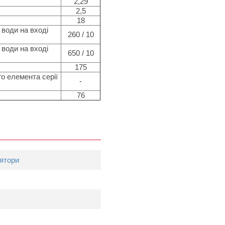
2,29
2,5
18
 води на вході
260 / 10
 води на вході
650 / 10
175
о елемента серії
-
76
ятори