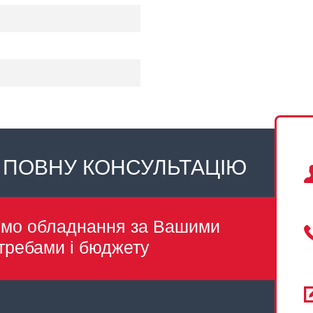
 ПОВНУ КОНСУЛЬТАЦІЮ
емо обладнання за Вашими
требами і бюджету