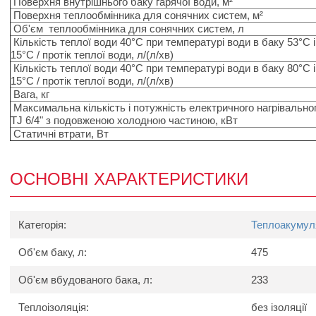
Поверхня внутрішнього баку гарячої води, м²
Поверхня теплообмінника для сонячних систем, м²
Об'єм теплообмінника для сонячних систем, л
Кількість теплої води 40°C при температурі води в баку 53°C і
15°С / протік теплої води, л/(л/хв)
Кількість теплої води 40°C при температурі води в баку 80°C і
15°С / протік теплої води, л/(л/хв)
Вага, кг
Максимальна кількість і потужність електричного нагрівальног
TJ 6/4" з подовженою холодною частиною, кВт
Статичні втрати, Вт
ОСНОВНІ ХАРАКТЕРИСТИКИ
Категорія:
Теплоакумул
Об'єм баку, л:
475
Об'єм вбудованого бака, л:
233
Теплоізоляція:
без ізоляції