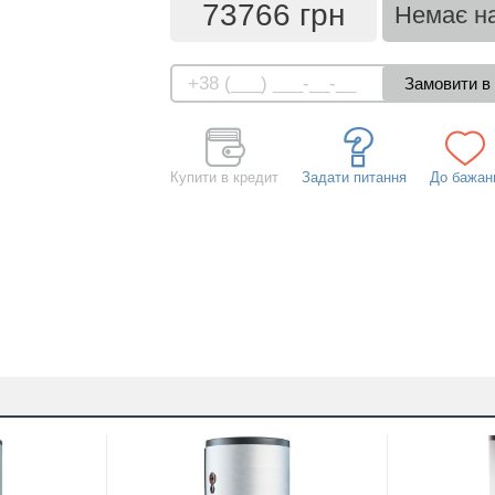
73766 грн
Немає на
Купити в кредит
Задати питання
До бажан