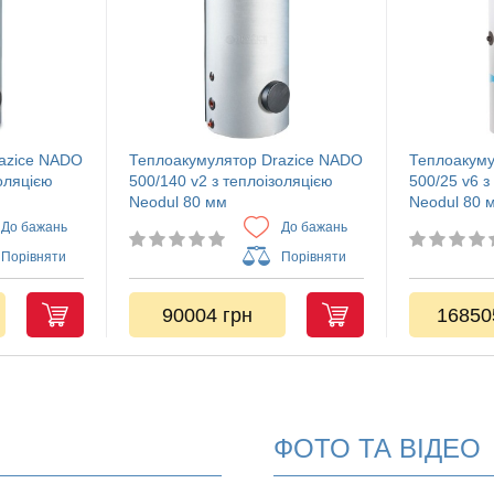
azice NADO
Теплоакумулятор Drazice NADO
Теплоакуму
золяцією
500/140 v2 з теплоізоляцією
500/25 v6 з
Neodul 80 мм
Neodul 80 
До бажань
До бажань
Порівняти
Порівняти
90004 грн
16850
ФОТО ТА ВІДЕО