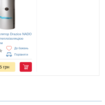
лятор Drazice NADO
 теплоізоляцією
мм
До бажань
Порівняти
5 грн