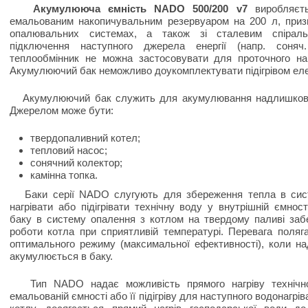
Акумулююча ємність NADO 500/200 v7
виробляєть
емальованим накопичувальним резервуаром на 200 л, приз
опалювальних системах, а також зі сталевим спірал
підключення наступного джерела енергії (напр. соняч.
теплообмінник не можна застосовувати для проточного нагр
Акумулюючий бак неможливо доукомплектувати підігрівом е
Акумулюючий бак служить для акумулювання надлишковог
Джерелом може бути:
твердопаливний котел;
тепловий насос;
сонячний колектор;
камінна топка.
Баки серії NADO слугують для збереження тепла в сист
нагрівати або підігрівати технічну воду у внутрішній ємно
баку в систему опалення з котлом на твердому паливі за
роботи котла при сприятливій температурі. Перевага поляг
оптимального режиму (максимальної ефективності), коли на
акумулюється в баку.
Тип NADO надає можливість прямого нагріву технічної
емальованій ємності або її підігріву для наступного водонагр