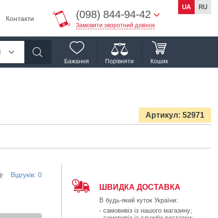
UA
RU
(098) 844-94-42
Контакти
Замовити зворотний дзвінок
ї
Бажання
Порівняти
Кошик
Артикул: 52971
Відгуків: 0
ШВИДКА ДОСТАВКА
В будь-який куток України:
- самовивіз із нашого магазину;
- самовивіз із служби доставки;