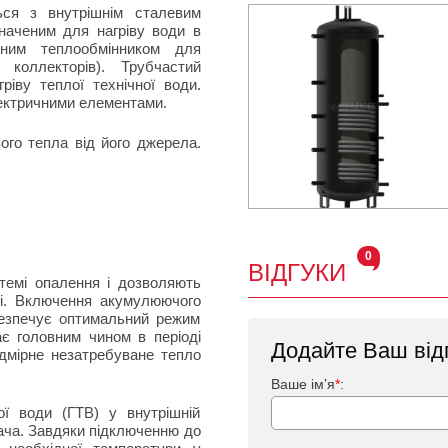
ся з внутрішнім сталевим
наченим для нагріву води в
ьним теплообмінником для
 коллекторів). Трубчастий
іву теплої технічної води.
лектричними елементами.
о тепла від його джерела.
0
ВІДГУКИ
емі опалення і дозволяють
сті. Включення акумулюючого
безпечує оптимальний режим
ає головним чином в періоді
Додайте Ваш від
дмірне незатребуване тепло
Ваше ім’я
*
:
 води (ГТВ) у внутрішній
івача. Завдяки підключенню до