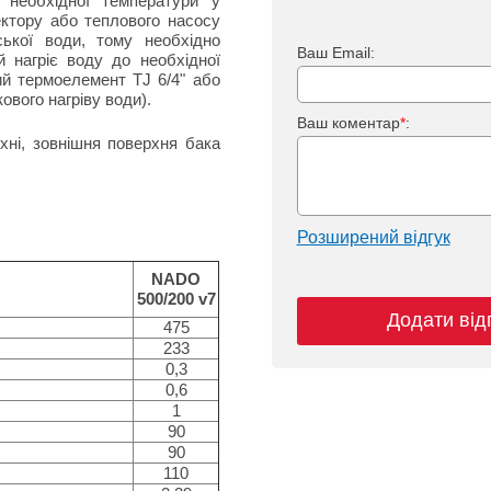
 необхідної температури у
ектору або теплового насосу
ської води, тому необхідно
Ваш Email:
й нагріє воду до необхідної
й термоелемент TJ 6/4" або
вого нагріву води).
Ваш коментар
*
:
хні, зовнішня поверхня бака
Розширений відгук
NADO
500/200 v7
Додати від
475
233
0,3
0,6
1
90
90
110