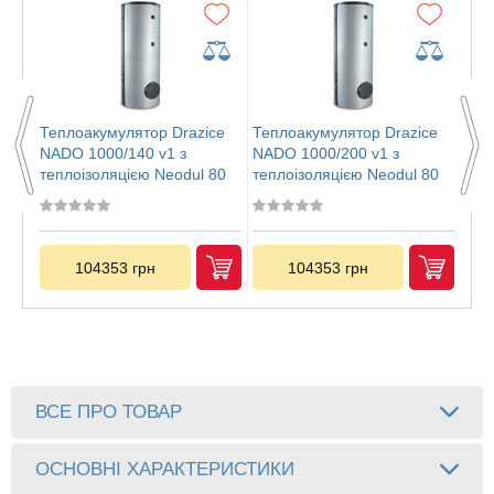
ce
Теплоакумулятор Drazice
Теплоакумулятор Drazice
Теп
NADO 1000/140 v1 з
NADO 1000/200 v1 з
NAD
80
теплоізоляцією Neodul 80
теплоізоляцією Neodul 80
теп
мм
мм
мм
104353 грн
104353 грн
ВСЕ ПРО ТОВАР
ОСНОВНІ ХАРАКТЕРИСТИКИ