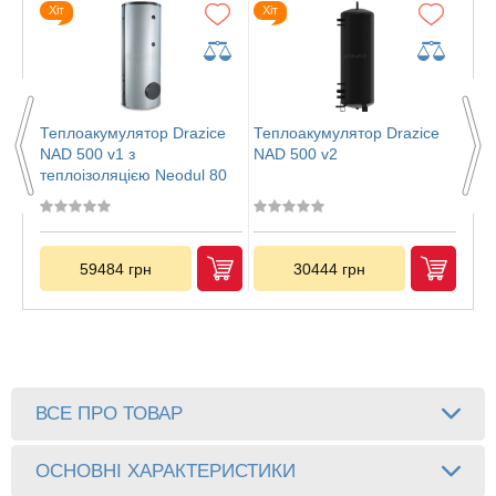
Хіт
Хіт
Хіт
ce
Теплоакумулятор Drazice
Теплоакумулятор Drazice
Теп
NAD 500 v1 з
NAD 500 v2
NAD
80
теплоізоляцією Neodul 80
теп
мм
мм
59484 грн
30444 грн
ВСЕ ПРО ТОВАР
ОСНОВНІ ХАРАКТЕРИСТИКИ