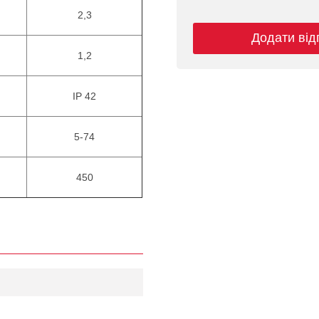
2,3
Додати від
1,2
IP 42
5-74
450