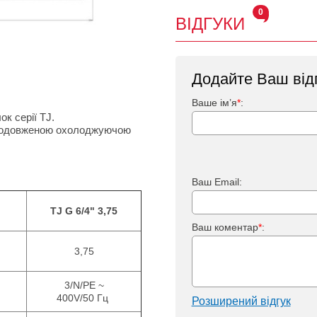
0
ВІДГУКИ
Додайте Ваш від
Ваше ім’я
*
:
ок серії TJ.
 з подовженою охолоджуючою
Ваш Email:
TJ G 6/4" 3,75
Ваш коментар
*
:
3,75
3/N/PE ~
400V/50 Гц
Розширений відгук