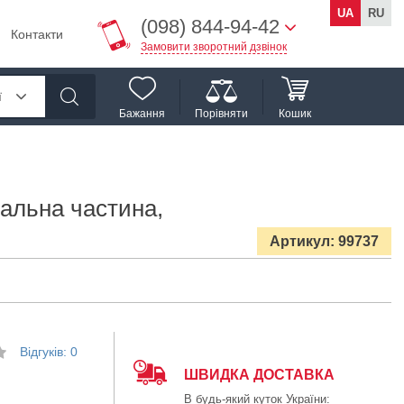
UA
RU
(098) 844-94-42
Контакти
Замовити зворотний дзвінок
ї
Бажання
Порівняти
Кошик
вальна частина,
Артикул: 99737
Відгуків: 0
ШВИДКА ДОСТАВКА
В будь-який куток України: