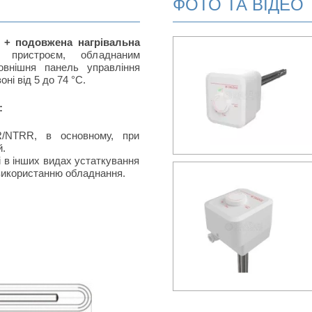
ФОТО ТА ВІДЕО
+ подовжена нагрівальна
пристроєм, обладнаним
овнішня панель управління
ні від 5 до 74 °C.
:
R/NTRR, в основному, при
й.
і в інших видах устаткування
 використанню обладнання.