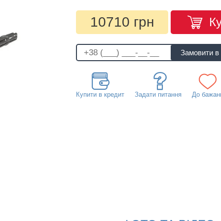
10710 грн
К
Купити в кредит
Задати питання
До бажан