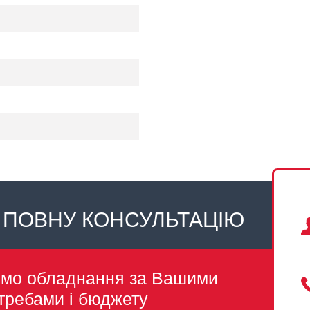
 ПОВНУ КОНСУЛЬТАЦІЮ
емо обладнання за Вашими
требами і бюджету