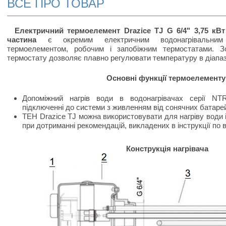
ВСЕ ПРО ТОВАР
Електричний термоелемент Drazice TJ G 6/4" 3,75
кВт
частина
є окремим електричним водонагрівальним 
термоелементом, робочим і запобіжним термостатами. З
термостату дозволяє плавно регулювати температуру в діапазо
Основні функції термоелементу
Допоміжний нагрів води в водонагрівачах серії NT
підключенні до системи з живленням від сонячних батаре
ТЕН Drazice TJ можна використовувати для нагріву води 
при дотриманні рекомендацій, викладених в інструкції по
Конструкція нагрівача