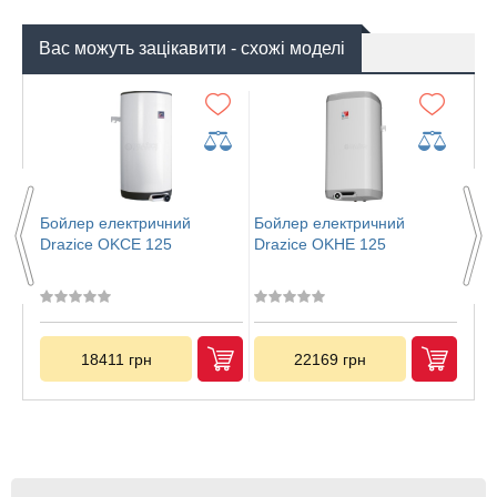
Вас можуть зацікавити - схожі моделі
Ре
Бойлер електричний
Бойлер електричний
Бой
Drazice OKCE 125
Drazice OKHE 125
Dra
18411 грн
22169 грн